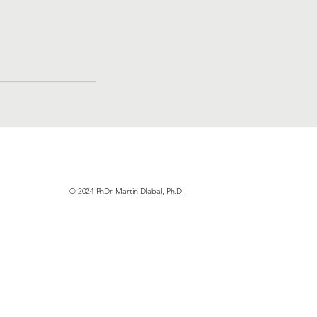
© 2024 PhDr. Martin Dlabal, Ph.D.