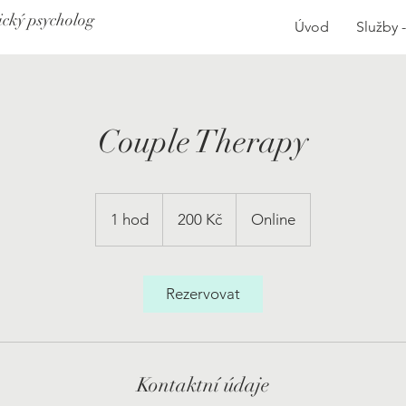
ický psycholog
Úvod
Služby 
Couple Therapy
200
českých
1 hod
1
200 Kč
Online
korun
h
o
Rezervovat
Kontaktní údaje